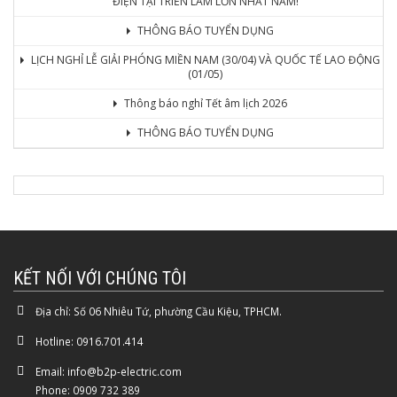
ĐIỆN TẠI TRIỂN LÃM LỚN NHẤT NĂM!
THÔNG BÁO TUYỂN DỤNG
LỊCH NGHỈ LỄ GIẢI PHÓNG MIỀN NAM (30/04) VÀ QUỐC TẾ LAO ĐỘNG
(01/05)
Thông báo nghỉ Tết âm lịch 2026
THÔNG BÁO TUYỂN DỤNG
KẾT NỐI VỚI CHÚNG TÔI
Địa chỉ:
Số 06 Nhiêu Tứ, phường Cầu Kiệu, TPHCM.
Hotline:
0916.701.414
Email:
info@b2p-electric.com
Phone: 0909 732 389