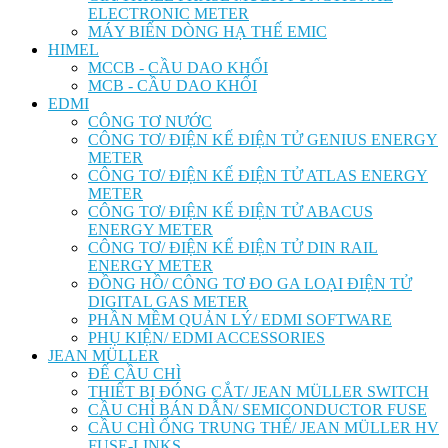
ELECTRONIC METER
MÁY BIẾN DÒNG HẠ THẾ EMIC
HIMEL
MCCB - CẦU DAO KHỐI
MCB - CẦU DAO KHỐI
EDMI
CÔNG TƠ NƯỚC
CÔNG TƠ/ ĐIỆN KẾ ĐIỆN TỬ GENIUS ENERGY
METER
CÔNG TƠ/ ĐIỆN KẾ ĐIỆN TỬ ATLAS ENERGY
METER
CÔNG TƠ/ ĐIỆN KẾ ĐIỆN TỬ ABACUS
ENERGY METER
CÔNG TƠ/ ĐIỆN KẾ ĐIỆN TỬ DIN RAIL
ENERGY METER
ĐỒNG HỒ/ CÔNG TƠ ĐO GA LOẠI ĐIỆN TỬ
DIGITAL GAS METER
PHẦN MỀM QUẢN LÝ/ EDMI SOFTWARE
PHỤ KIỆN/ EDMI ACCESSORIES
JEAN MÜLLER
ĐẾ CẦU CHÌ
THIẾT BỊ ĐÓNG CẮT/ JEAN MÜLLER SWITCH
CẦU CHÌ BÁN DẪN/ SEMICONDUCTOR FUSE
CẦU CHÌ ỐNG TRUNG THẾ/ JEAN MÜLLER HV
FUSE-LINKS