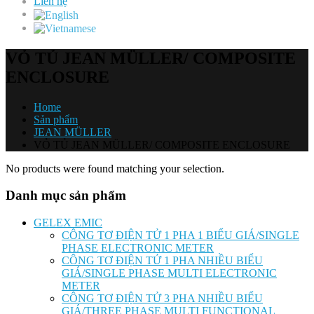
Liên hệ
VỎ TỦ JEAN MÜLLER/ COMPOSITE
ENCLOSURE
Home
Sản phẩm
JEAN MÜLLER
VỎ TỦ JEAN MÜLLER/ COMPOSITE ENCLOSURE
No products were found matching your selection.
Danh mục sản phẩm
GELEX EMIC
CÔNG TƠ ĐIỆN TỬ 1 PHA 1 BIỂU GIÁ/SINGLE
PHASE ELECTRONIC METER
CÔNG TƠ ĐIỆN TỬ 1 PHA NHIỀU BIỂU
GIÁ/SINGLE PHASE MULTI ELECTRONIC
METER
CÔNG TƠ ĐIỆN TỬ 3 PHA NHIỀU BIỂU
GIÁ/THREE PHASE MULTI FUNCTIONAL