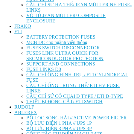
CẦU CHÌ SỨ HẠ THẾ/ JEAN MÜLLER NH FUSE-
LINKS
VỎ TỦ JEAN MÜLLER/ COMPOSITE
ENCLOSURE
FRAKO
ETI
BATTERY PROTECTION FUSES
MCB DC cho ngành viễn thông
FUSES SWITCH DISCONNECTOR
FUSES LINK ULTRA QUICK FOR
SECMICONDUCTOR PROTECTION
SUPPORT AND CONNECTIONS
FUSE LINKS D0
CẦU CHÌ ỐNG HÌNH TRỤ / ETI CYLINDRICAL
FUSE
CẦU CHÌ ỐNG TRUNG THẾ/ ETI HV FUSE-
LINKS
CẦU CHÌ SỨ CỔ CHAI D TYPE / ETI D-TYPE
THIẾT BỊ ĐÓNG CẮT/ ETI SWITCH
RUDOLF
ABLEREX
BỘ LỌC SÓNG HÀI // ACTIVE POWER FILTER
BỘ LƯU ĐIỆN 1 PHA // UPS 1P
BỘ LƯU ĐIỆN 3 PHA // UPS 3P
CÔNG TẮC CHUYỂN MẠCH // ATS