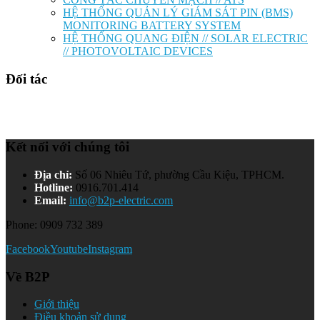
HỆ THỐNG QUẢN LÝ GIÁM SÁT PIN (BMS)
MONITORING BATTERY SYSTEM
HỆ THỐNG QUANG ĐIỆN // SOLAR ELECTRIC
// PHOTOVOLTAIC DEVICES
Đối tác
Kết nối với chúng tôi
Địa chỉ:
Số 06 Nhiêu Tứ, phường Cầu Kiệu, TPHCM.
Hotline:
0916.701.414
Email:
info@b2p-electric.com
Phone: 0909 732 389
Facebook
Youtube
Instagram
Về B2P
Giới thiệu
Điều khoản sử dụng