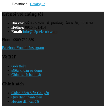
Download
Catalogue
Kết nối với chúng tôi
Địa chỉ:
Số 06 Nhiêu Tứ, phường Cầu Kiệu, TPHCM.
Hotline:
0916.701.414
Email:
info@b2p-electric.com
Phone: 0909 732 389
Facebook
Youtube
Instagram
Về B2P
Giới thiệu
Điều khoản sử dụng
Chính sách bảo mật
Chính sách
Chính Sách Vận Chuyển
Quy định thanh toán
Hướng dẫn cài đặt