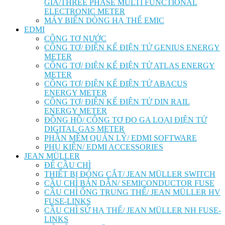
GIÁ/THREE PHASE MULTI FUNCTIONAL
ELECTRONIC METER
MÁY BIẾN DÒNG HẠ THẾ EMIC
EDMI
CÔNG TƠ NƯỚC
CÔNG TƠ/ ĐIỆN KẾ ĐIỆN TỬ GENIUS ENERGY
METER
CÔNG TƠ/ ĐIỆN KẾ ĐIỆN TỬ ATLAS ENERGY
METER
CÔNG TƠ/ ĐIỆN KẾ ĐIỆN TỬ ABACUS
ENERGY METER
CÔNG TƠ/ ĐIỆN KẾ ĐIỆN TỬ DIN RAIL
ENERGY METER
ĐỒNG HỒ/ CÔNG TƠ ĐO GA LOẠI ĐIỆN TỬ
DIGITAL GAS METER
PHẦN MỀM QUẢN LÝ/ EDMI SOFTWARE
PHỤ KIỆN/ EDMI ACCESSORIES
JEAN MÜLLER
ĐẾ CẦU CHÌ
THIẾT BỊ ĐÓNG CẮT/ JEAN MÜLLER SWITCH
CẦU CHÌ BÁN DẪN/ SEMICONDUCTOR FUSE
CẦU CHÌ ỐNG TRUNG THẾ/ JEAN MÜLLER HV
FUSE-LINKS
CẦU CHÌ SỨ HẠ THẾ/ JEAN MÜLLER NH FUSE-
LINKS