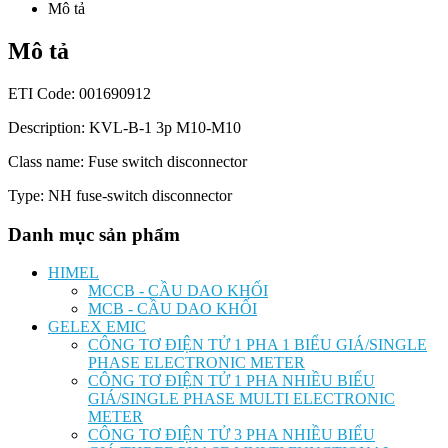
Mô tả
Mô tả
ETI Code: 001690912
Description: KVL-B-1 3p M10-M10
Class name: Fuse switch disconnector
Type: NH fuse-switch disconnector
Danh mục sản phẩm
HIMEL
MCCB - CẦU DAO KHỐI
MCB - CẦU DAO KHỐI
GELEX EMIC
CÔNG TƠ ĐIỆN TỬ 1 PHA 1 BIỂU GIÁ/SINGLE
PHASE ELECTRONIC METER
CÔNG TƠ ĐIỆN TỬ 1 PHA NHIỀU BIỂU
GIÁ/SINGLE PHASE MULTI ELECTRONIC
METER
CÔNG TƠ ĐIỆN TỬ 3 PHA NHIỀU BIỂU