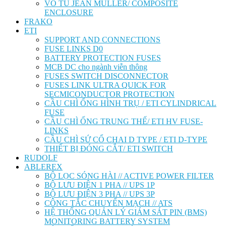
VỎ TỦ JEAN MÜLLER/ COMPOSITE
ENCLOSURE
FRAKO
ETI
SUPPORT AND CONNECTIONS
FUSE LINKS D0
BATTERY PROTECTION FUSES
MCB DC cho ngành viễn thông
FUSES SWITCH DISCONNECTOR
FUSES LINK ULTRA QUICK FOR
SECMICONDUCTOR PROTECTION
CẦU CHÌ ỐNG HÌNH TRỤ / ETI CYLINDRICAL
FUSE
CẦU CHÌ ỐNG TRUNG THẾ/ ETI HV FUSE-
LINKS
CẦU CHÌ SỨ CỔ CHAI D TYPE / ETI D-TYPE
THIẾT BỊ ĐÓNG CẮT/ ETI SWITCH
RUDOLF
ABLEREX
BỘ LỌC SÓNG HÀI // ACTIVE POWER FILTER
BỘ LƯU ĐIỆN 1 PHA // UPS 1P
BỘ LƯU ĐIỆN 3 PHA // UPS 3P
CÔNG TẮC CHUYỂN MẠCH // ATS
HỆ THỐNG QUẢN LÝ GIÁM SÁT PIN (BMS)
MONITORING BATTERY SYSTEM