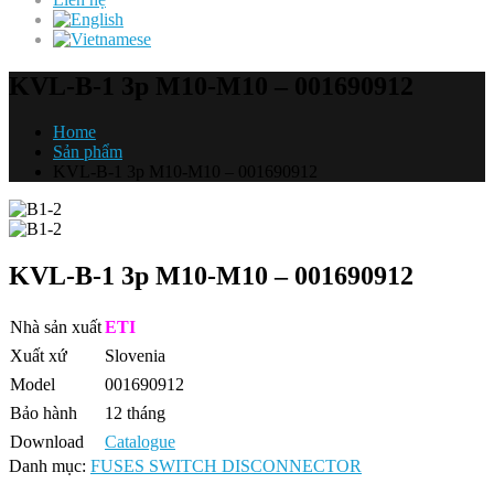
KVL-B-1 3p M10-M10 – 001690912
Home
Sản phẩm
KVL-B-1 3p M10-M10 – 001690912
KVL-B-1 3p M10-M10 – 001690912
Nhà sản xuất
ETI
Xuất xứ
Slovenia
Model
001690912
Bảo hành
12 tháng
Download
Catalogue
Danh mục:
FUSES SWITCH DISCONNECTOR