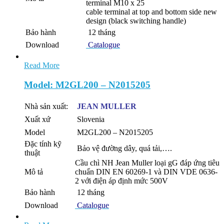
terminal M10 x 25
cable terminal at top and bottom side new
design (black switching handle)
Bảo hành
12 tháng
Download
Catalogue
Read More
Model: M2GL200 – N2015205
Nhà sản xuất:
JEAN MULLER
Xuất xứ
Slovenia
Model
M2GL200 – N2015205
Đặc tính kỹ
Bảo vệ đường dây, quá tải,….
thuật
Cầu chì NH Jean Muller loại gG đáp ứng tiêu
Mô tả
chuẩn DIN EN 60269-1 và DIN VDE 0636-
2 với điện áp định mức 500V
Bảo hành
12 tháng
Download
Catalogue