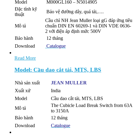
Model
M000GL160 – N5014905
Đặc tính kỹ
Bảo vệ đường dây, quá tải,….
thuật
Cầu chì NH Jean Muller loại gG đáp ứng tiêu
Mô tả
chuẩn DIN EN 60269-1 và DIN VDE 0636-
2 với điện áp định mức 500V
Bảo hành
12 tháng
Download
Catalogue
Read More
Model: Cầu dao cắt tải, MTS, LBS
Nhà sản xuất
JEAN MULLER
Xuất xứ
India
Model
Cầu dao cắt tải, MTS, LBS
The Cubicle Load Break Switch from 63A
Mô tả
to 3150A
Bảo hành
12 tháng
Download
Catalogue