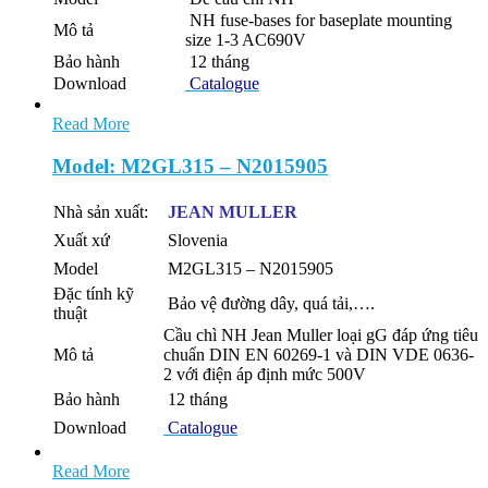
NH fuse-bases for baseplate mounting
Mô tả
size 1-3 AC690V
Bảo hành
12 tháng
Download
Catalogue
Read More
Model: M2GL315 – N2015905
Nhà sản xuất:
JEAN MULLER
Xuất xứ
Slovenia
Model
M2GL315 – N2015905
Đặc tính kỹ
Bảo vệ đường dây, quá tải,….
thuật
Cầu chì NH Jean Muller loại gG đáp ứng tiêu
Mô tả
chuẩn DIN EN 60269-1 và DIN VDE 0636-
2 với điện áp định mức 500V
Bảo hành
12 tháng
Download
Catalogue
Read More