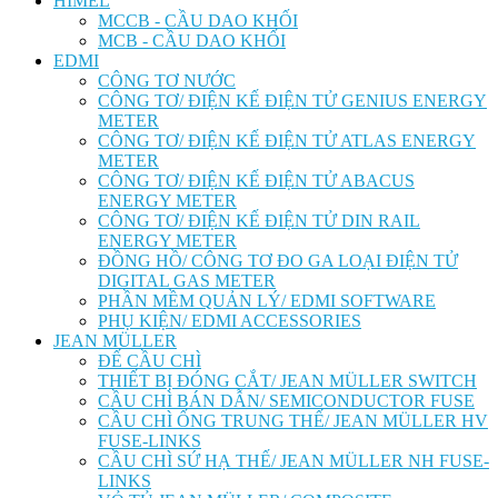
HIMEL
MCCB - CẦU DAO KHỐI
MCB - CẦU DAO KHỐI
EDMI
CÔNG TƠ NƯỚC
CÔNG TƠ/ ĐIỆN KẾ ĐIỆN TỬ GENIUS ENERGY
METER
CÔNG TƠ/ ĐIỆN KẾ ĐIỆN TỬ ATLAS ENERGY
METER
CÔNG TƠ/ ĐIỆN KẾ ĐIỆN TỬ ABACUS
ENERGY METER
CÔNG TƠ/ ĐIỆN KẾ ĐIỆN TỬ DIN RAIL
ENERGY METER
ĐỒNG HỒ/ CÔNG TƠ ĐO GA LOẠI ĐIỆN TỬ
DIGITAL GAS METER
PHẦN MỀM QUẢN LÝ/ EDMI SOFTWARE
PHỤ KIỆN/ EDMI ACCESSORIES
JEAN MÜLLER
ĐẾ CẦU CHÌ
THIẾT BỊ ĐÓNG CẮT/ JEAN MÜLLER SWITCH
CẦU CHÌ BÁN DẪN/ SEMICONDUCTOR FUSE
CẦU CHÌ ỐNG TRUNG THẾ/ JEAN MÜLLER HV
FUSE-LINKS
CẦU CHÌ SỨ HẠ THẾ/ JEAN MÜLLER NH FUSE-
LINKS