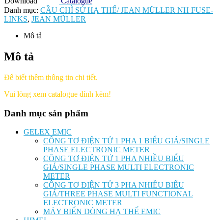
Download
Catalogue
Danh mục:
CẦU CHÌ SỨ HẠ THẾ/ JEAN MÜLLER NH FUSE-
LINKS
,
JEAN MÜLLER
Mô tả
Mô tả
Để biết thêm thông tin chi tiết.
Vui lòng xem catalogue đính kèm!
Danh mục sản phẩm
GELEX EMIC
CÔNG TƠ ĐIỆN TỬ 1 PHA 1 BIỂU GIÁ/SINGLE
PHASE ELECTRONIC METER
CÔNG TƠ ĐIỆN TỬ 1 PHA NHIỀU BIỂU
GIÁ/SINGLE PHASE MULTI ELECTRONIC
METER
CÔNG TƠ ĐIỆN TỬ 3 PHA NHIỀU BIỂU
GIÁ/THREE PHASE MULTI FUNCTIONAL
ELECTRONIC METER
MÁY BIẾN DÒNG HẠ THẾ EMIC