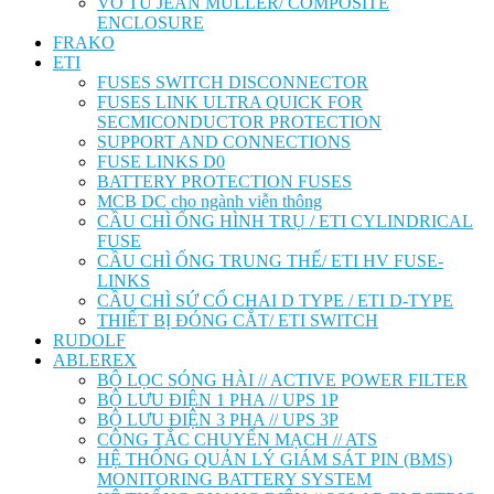
VỎ TỦ JEAN MÜLLER/ COMPOSITE
ENCLOSURE
FRAKO
ETI
FUSES SWITCH DISCONNECTOR
FUSES LINK ULTRA QUICK FOR
SECMICONDUCTOR PROTECTION
SUPPORT AND CONNECTIONS
FUSE LINKS D0
BATTERY PROTECTION FUSES
MCB DC cho ngành viễn thông
CẦU CHÌ ỐNG HÌNH TRỤ / ETI CYLINDRICAL
FUSE
CẦU CHÌ ỐNG TRUNG THẾ/ ETI HV FUSE-
LINKS
CẦU CHÌ SỨ CỔ CHAI D TYPE / ETI D-TYPE
THIẾT BỊ ĐÓNG CẮT/ ETI SWITCH
RUDOLF
ABLEREX
BỘ LỌC SÓNG HÀI // ACTIVE POWER FILTER
BỘ LƯU ĐIỆN 1 PHA // UPS 1P
BỘ LƯU ĐIỆN 3 PHA // UPS 3P
CÔNG TẮC CHUYỂN MẠCH // ATS
HỆ THỐNG QUẢN LÝ GIÁM SÁT PIN (BMS)
MONITORING BATTERY SYSTEM