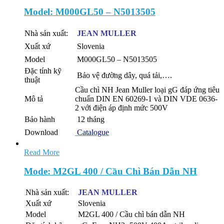
Model: M000GL50 – N5013505
Nhà sản xuất:
JEAN MULLER
Xuất xứ
Slovenia
Model
M000GL50 – N5013505
Đặc tính kỹ
Bảo vệ đường dây, quá tải,….
thuật
Cầu chì NH Jean Muller loại gG đáp ứng tiêu
Mô tả
chuẩn DIN EN 60269-1 và DIN VDE 0636-
2 với điện áp định mức 500V
Bảo hành
12 tháng
Download
Catalogue
Read More
Mode: M2GL 400 / Cầu Chì Bán Dẫn NH
Nhà sản xuất:
JEAN MULLER
Xuất xứ
Slovenia
Model
M2GL 400 / Cầu chì bán dẫn NH