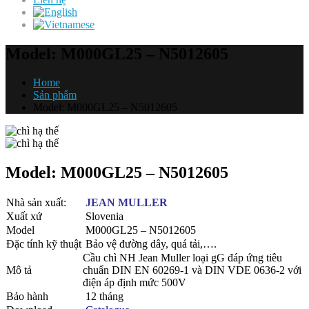
Model: M000GL25 – N5012605
Home
Sản phẩm
Model: M000GL25 – N5012605
Model: M000GL25 – N5012605
Nhà sản xuất:
JEAN MULLER
Xuất xứ
Slovenia
Model
M000GL25 – N5012605
Đặc tính kỹ thuật
Bảo vệ đường dây, quá tải,….
Cầu chì NH Jean Muller loại gG đáp ứng tiêu
Mô tả
chuẩn DIN EN 60269-1 và DIN VDE 0636-2 với
điện áp định mức 500V
Bảo hành
12 tháng