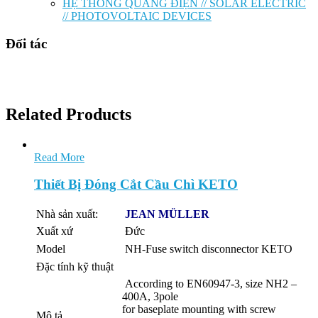
HỆ THỐNG QUANG ĐIỆN // SOLAR ELECTRIC
// PHOTOVOLTAIC DEVICES
Đối tác
Related Products
Read More
Thiết Bị Đóng Cắt Cầu Chì KETO
Nhà sản xuất:
JEAN MÜLLER
Xuất xứ
Đức
Model
NH-Fuse switch disconnector KETO
Đặc tính kỹ thuật
According to EN60947-3, size NH2 –
400A, 3pole
for baseplate mounting with screw
Mô tả