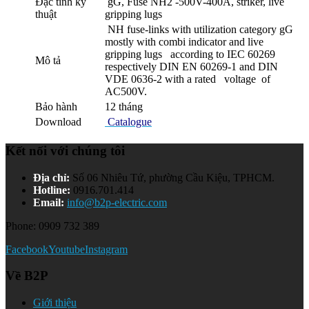
Đặc tính kỹ
gG, Fuse NH2 -500V-400A, striker, live
thuật
gripping lugs
NH fuse-links with utilization category gG
mostly with combi indicator and live
gripping lugs according to IEC 60269
Mô tả
respectively DIN EN 60269-1 and DIN
VDE 0636-2 with a rated voltage of
AC500V.
Bảo hành
12 tháng
Download
Catalogue
Kết nối với chúng tôi
Địa chỉ:
Số 06 Nhiêu Tứ, phường Cầu Kiệu, TPHCM.
Hotline:
0916.701.414
Email:
info@b2p-electric.com
Phone: 0909 732 389
Facebook
Youtube
Instagram
Về B2P
Giới thiệu