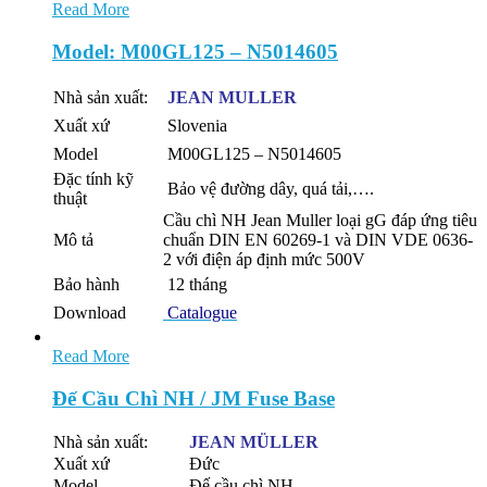
Read More
Model: M00GL125 – N5014605
Nhà sản xuất:
JEAN MULLER
Xuất xứ
Slovenia
Model
M00GL125 – N5014605
Đặc tính kỹ
Bảo vệ đường dây, quá tải,….
thuật
Cầu chì NH Jean Muller loại gG đáp ứng tiêu
Mô tả
chuẩn DIN EN 60269-1 và DIN VDE 0636-
2 với điện áp định mức 500V
Bảo hành
12 tháng
Download
Catalogue
Read More
Đế Cầu Chì NH / JM Fuse Base
Nhà sản xuất:
JEAN
MÜLLER
Xuất xứ
Đức
Model
Đế cầu chì NH