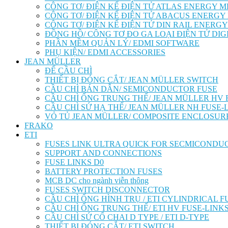
CÔNG TƠ/ ĐIỆN KẾ ĐIỆN TỬ ATLAS ENERGY 
CÔNG TƠ/ ĐIỆN KẾ ĐIỆN TỬ ABACUS ENERGY
CÔNG TƠ/ ĐIỆN KẾ ĐIỆN TỬ DIN RAIL ENERG
ĐỒNG HỒ/ CÔNG TƠ ĐO GA LOẠI ĐIỆN TỬ DIG
PHẦN MỀM QUẢN LÝ/ EDMI SOFTWARE
PHỤ KIỆN/ EDMI ACCESSORIES
JEAN MÜLLER
ĐẾ CẦU CHÌ
THIẾT BỊ ĐÓNG CẮT/ JEAN MÜLLER SWITCH
CẦU CHÌ BÁN DẪN/ SEMICONDUCTOR FUSE
CẦU CHÌ ỐNG TRUNG THẾ/ JEAN MÜLLER HV 
CẦU CHÌ SỨ HẠ THẾ/ JEAN MÜLLER NH FUSE-
VỎ TỦ JEAN MÜLLER/ COMPOSITE ENCLOSUR
FRAKO
ETI
FUSES LINK ULTRA QUICK FOR SECMICONDU
SUPPORT AND CONNECTIONS
FUSE LINKS D0
BATTERY PROTECTION FUSES
MCB DC cho ngành viễn thông
FUSES SWITCH DISCONNECTOR
CẦU CHÌ ỐNG HÌNH TRỤ / ETI CYLINDRICAL F
CẦU CHÌ ỐNG TRUNG THẾ/ ETI HV FUSE-LINK
CẦU CHÌ SỨ CỔ CHAI D TYPE / ETI D-TYPE
THIẾT BỊ ĐÓNG CẮT/ ETI SWITCH