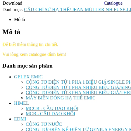
Download
Catalogue
Danh mục:
CẦU CHÌ SỨ HẠ THẾ/ JEAN MÜLLER NH FUSE-L
Mô tả
Mô tả
Để biết thêm thông tin chi tiết.
Vui lòng xem catalogue đính kèm!
Danh mục sản phẩm
GELEX EMIC
CÔNG TƠ ĐIỆN TỬ 1 PHA 1 BIỂU GIÁ/SINGLE
CÔNG TƠ ĐIỆN TỬ 1 PHA NHIỀU BIỂU GIÁ/SI
CÔNG TƠ ĐIỆN TỬ 3 PHA NHIỀU BIỂU GIÁ/T
MÁY BIẾN DÒNG HẠ THẾ EMIC
HIMEL
MCCB - CẦU DAO KHỐI
MCB - CẦU DAO KHỐI
EDMI
CÔNG TƠ NƯỚC
CÔNG TƠ/ ĐIỆN KẾ ĐIỆN TỬ GENIUS ENERGY