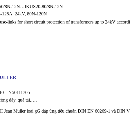
50/8N-12N…IKUS20-80/8N-12N
6-125A, 24kV, 80N-120N
use-links for short circuit protection of transformers up to 24kV a
.
e
MULLER
0 – N50111705
ờng dây, quá tải,….
H Jean Muller loại gG đáp ứng tiêu chuẩn DIN EN 60269-1 và DIN 
e