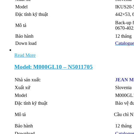
Model
IKUS20-
Đặc tính kỹ thuật
442×53, 
Back-up f
Mô tả
0670-402
Bảo hành
12 tháng
Down load
Catalogu
Read More
Model: M000GL10 – N5011705
Nhà sản xuất:
JEAN 
Xuất xứ
Slovenia
Model
M000GL1
Đặc tính kỹ thuật
Bảo vệ đư
Mô tả
Cầu chì N
Bảo hành
12 tháng
Download
Catalogu