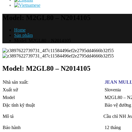
Model: M2GL80 – N2014105
Home
Sản phẩm
Model: M2GL80 – N2014105
Model: M2GL80 – N2014105
Nhà sản xuất:
JEAN MUL
Xuất xứ
Slovenia
Model
M2GL80 – N2
Đặc tính kỹ thuật
Bảo vệ đường d
Mô tả
Cầu chì NH Je
Bảo hành
12 tháng