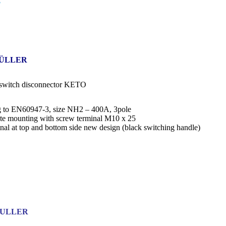
ÜLLER
witch disconnector KETO
 to EN60947-3, size NH2 – 400A, 3pole
ate mounting with screw terminal M10 x 25
inal at top and bottom side new design (black switching handle)
MULLER