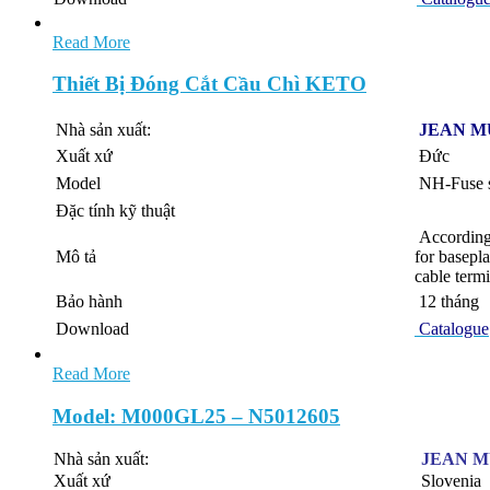
Read More
Thiết Bị Đóng Cắt Cầu Chì KETO
Nhà sản xuất:
JEAN M
Xuất xứ
Đức
Model
NH-Fuse s
Đặc tính kỹ thuật
According
Mô tả
for basepl
cable term
Bảo hành
12 tháng
Download
Catalogue
Read More
Model: M000GL25 – N5012605
Nhà sản xuất:
JEAN 
Xuất xứ
Slovenia