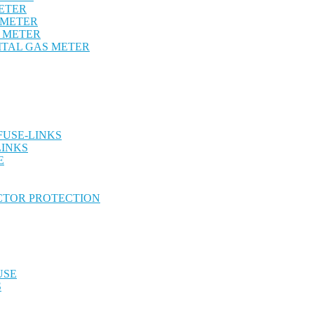
METER
 METER
Y METER
ITAL GAS METER
FUSE-LINKS
LINKS
E
CTOR PROTECTION
USE
S