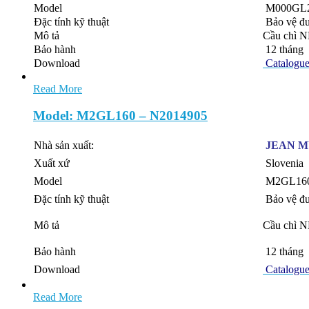
Model
M000GL2
Đặc tính kỹ thuật
Bảo vệ đư
Mô tả
Cầu chì N
Bảo hành
12 tháng
Download
Catalogu
Read More
Model: M2GL160 – N2014905
Nhà sản xuất:
JEAN 
Xuất xứ
Slovenia
Model
M2GL160
Đặc tính kỹ thuật
Bảo vệ đư
Mô tả
Cầu chì N
Bảo hành
12 tháng
Download
Catalogu
Read More