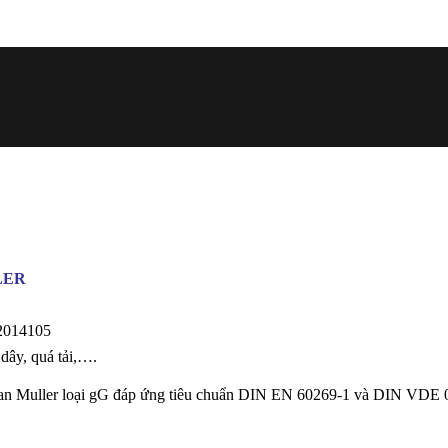
LER
014105
ây, quá tải,….
an Muller loại gG đáp ứng tiêu chuẩn DIN EN 60269-1 và DIN VDE 0