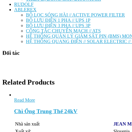
RUDOLF
ABLEREX
BỘ LỌC SÓNG HÀI // ACTIVE POWER FILTER
BỘ LƯU ĐIỆN 1 PHA // UPS 1P
BỘ LƯU ĐIỆN 3 PHA // UPS 3P
CÔNG TẮC CHUYỂN MẠCH // ATS
HỆ THỐNG QUẢN LÝ GIÁM SÁT PIN (BMS) MO
HỆ THỐNG QUANG ĐIỆN // SOLAR ELECTRIC /
Đối tác
Related Products
Read More
Chì Ống Trung Thế 24kV
Nhà sản xuất
JEAN 
Xuất xứ
Slovenia