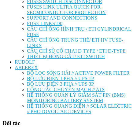
FUSES SWITCH DISCONNECTOR
FUSES LINK ULTRA QUICK FOR
SECMICONDUCTOR PROTECTION
SUPPORT AND CONNECTIONS
FUSE LINKS D0
CẦU CHÌ ỐNG HÌNH TRỤ / ETI CYLINDRICAL
FUSE
CẦU CHÌ ỐNG TRUNG THẾ/ ETI HV FUSE-
LINKS
CẦU CHÌ SỨ CỔ CHAI D TYPE / ETI D-TYPE
THIẾT BỊ ĐÓNG CẮT/ ETI SWITCH
RUDOLF
ABLEREX
BỘ LỌC SÓNG HÀI // ACTIVE POWER FILTER
BỘ LƯU ĐIỆN 1 PHA // UPS 1P
BỘ LƯU ĐIỆN 3 PHA // UPS 3P
CÔNG TẮC CHUYỂN MẠCH // ATS
HỆ THỐNG QUẢN LÝ GIÁM SÁT PIN (BMS)
MONITORING BATTERY SYSTEM
HỆ THỐNG QUANG ĐIỆN // SOLAR ELECTRIC
// PHOTOVOLTAIC DEVICES
Đối tác