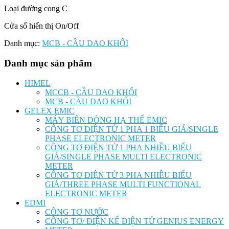
Loại đường cong C
Cửa sổ hiển thị On/Off
Danh mục:
MCB - CẦU DAO KHỐI
Danh mục sản phẩm
HIMEL
MCCB - CẦU DAO KHỐI
MCB - CẦU DAO KHỐI
GELEX EMIC
MÁY BIẾN DÒNG HẠ THẾ EMIC
CÔNG TƠ ĐIỆN TỬ 1 PHA 1 BIỂU GIÁ/SINGLE
PHASE ELECTRONIC METER
CÔNG TƠ ĐIỆN TỬ 1 PHA NHIỀU BIỂU
GIÁ/SINGLE PHASE MULTI ELECTRONIC
METER
CÔNG TƠ ĐIỆN TỬ 3 PHA NHIỀU BIỂU
GIÁ/THREE PHASE MULTI FUNCTIONAL
ELECTRONIC METER
EDMI
CÔNG TƠ NƯỚC
CÔNG TƠ/ ĐIỆN KẾ ĐIỆN TỬ GENIUS ENERGY