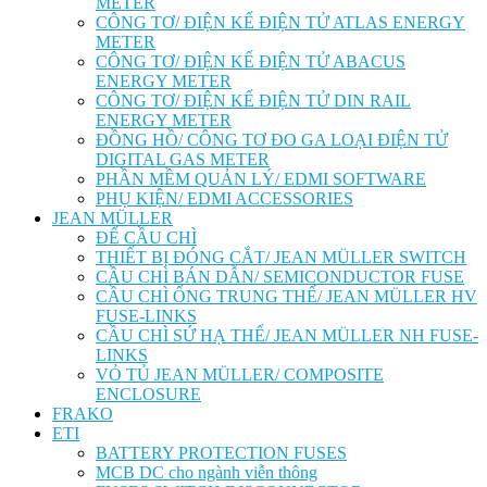
METER
CÔNG TƠ/ ĐIỆN KẾ ĐIỆN TỬ ATLAS ENERGY
METER
CÔNG TƠ/ ĐIỆN KẾ ĐIỆN TỬ ABACUS
ENERGY METER
CÔNG TƠ/ ĐIỆN KẾ ĐIỆN TỬ DIN RAIL
ENERGY METER
ĐỒNG HỒ/ CÔNG TƠ ĐO GA LOẠI ĐIỆN TỬ
DIGITAL GAS METER
PHẦN MỀM QUẢN LÝ/ EDMI SOFTWARE
PHỤ KIỆN/ EDMI ACCESSORIES
JEAN MÜLLER
ĐẾ CẦU CHÌ
THIẾT BỊ ĐÓNG CẮT/ JEAN MÜLLER SWITCH
CẦU CHÌ BÁN DẪN/ SEMICONDUCTOR FUSE
CẦU CHÌ ỐNG TRUNG THẾ/ JEAN MÜLLER HV
FUSE-LINKS
CẦU CHÌ SỨ HẠ THẾ/ JEAN MÜLLER NH FUSE-
LINKS
VỎ TỦ JEAN MÜLLER/ COMPOSITE
ENCLOSURE
FRAKO
ETI
BATTERY PROTECTION FUSES
MCB DC cho ngành viễn thông