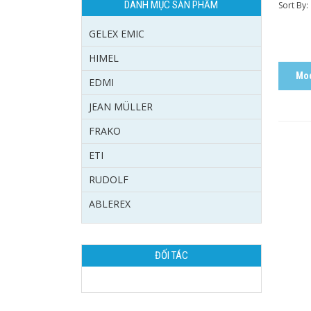
DANH MỤC SẢN PHẨM
Sort By:
GELEX EMIC
HIMEL
Mod
EDMI
JEAN MÜLLER
FRAKO
ETI
RUDOLF
ABLEREX
ĐỐI TÁC