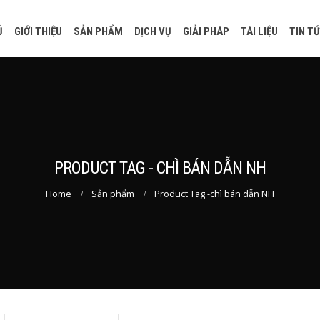
Ủ
GIỚI THIỆU
SẢN PHẨM
DỊCH VỤ
GIẢI PHÁP
TÀI LIỆU
TIN T
PRODUCT TAG - CHÌ BÁN DẪN NH
Home
Sản phẩm
Product Tag -
chì bán dẫn NH