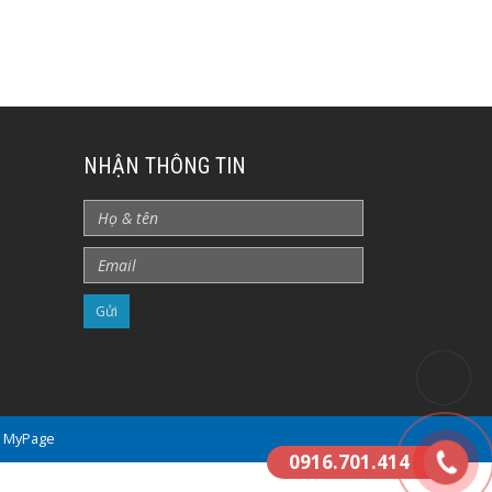
NHẬN THÔNG TIN
i MyPage
0916.701.414