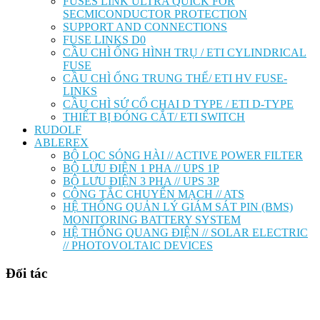
FUSES LINK ULTRA QUICK FOR
SECMICONDUCTOR PROTECTION
SUPPORT AND CONNECTIONS
FUSE LINKS D0
CẦU CHÌ ỐNG HÌNH TRỤ / ETI CYLINDRICAL
FUSE
CẦU CHÌ ỐNG TRUNG THẾ/ ETI HV FUSE-
LINKS
CẦU CHÌ SỨ CỔ CHAI D TYPE / ETI D-TYPE
THIẾT BỊ ĐÓNG CẮT/ ETI SWITCH
RUDOLF
ABLEREX
BỘ LỌC SÓNG HÀI // ACTIVE POWER FILTER
BỘ LƯU ĐIỆN 1 PHA // UPS 1P
BỘ LƯU ĐIỆN 3 PHA // UPS 3P
CÔNG TẮC CHUYỂN MẠCH // ATS
HỆ THỐNG QUẢN LÝ GIÁM SÁT PIN (BMS)
MONITORING BATTERY SYSTEM
HỆ THỐNG QUANG ĐIỆN // SOLAR ELECTRIC
// PHOTOVOLTAIC DEVICES
Đối tác