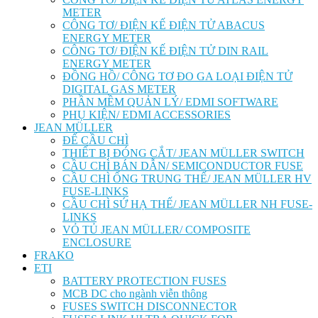
METER
CÔNG TƠ/ ĐIỆN KẾ ĐIỆN TỬ ABACUS
ENERGY METER
CÔNG TƠ/ ĐIỆN KẾ ĐIỆN TỬ DIN RAIL
ENERGY METER
ĐỒNG HỒ/ CÔNG TƠ ĐO GA LOẠI ĐIỆN TỬ
DIGITAL GAS METER
PHẦN MỀM QUẢN LÝ/ EDMI SOFTWARE
PHỤ KIỆN/ EDMI ACCESSORIES
JEAN MÜLLER
ĐẾ CẦU CHÌ
THIẾT BỊ ĐÓNG CẮT/ JEAN MÜLLER SWITCH
CẦU CHÌ BÁN DẪN/ SEMICONDUCTOR FUSE
CẦU CHÌ ỐNG TRUNG THẾ/ JEAN MÜLLER HV
FUSE-LINKS
CẦU CHÌ SỨ HẠ THẾ/ JEAN MÜLLER NH FUSE-
LINKS
VỎ TỦ JEAN MÜLLER/ COMPOSITE
ENCLOSURE
FRAKO
ETI
BATTERY PROTECTION FUSES
MCB DC cho ngành viễn thông
FUSES SWITCH DISCONNECTOR