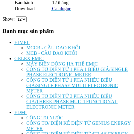
Bảo hành
12 tháng
Download
Catalogue
Show:
Danh mục sản phẩm
HIMEL
MCCB - CẦU DAO KHỐI
MCB - CẦU DAO KHỐI
GELEX EMIC
MÁY BIẾN DÒNG HẠ THẾ EMIC
CÔNG TƠ ĐIỆN TỬ 1 PHA 1 BIỂU GIÁ/SINGLE
PHASE ELECTRONIC METER
CÔNG TƠ ĐIỆN TỬ 1 PHA NHIỀU BIỂU
GIÁ/SINGLE PHASE MULTI ELECTRONIC
METER
CÔNG TƠ ĐIỆN TỬ 3 PHA NHIỀU BIỂU
GIÁ/THREE PHASE MULTI FUNCTIONAL
ELECTRONIC METER
EDMI
CÔNG TƠ NƯỚC
CÔNG TƠ/ ĐIỆN KẾ ĐIỆN TỬ GENIUS ENERGY
METER
CÔNG TƠ/ ĐIỆN KẾ ĐIỆN TỬ ATLAS ENERGY