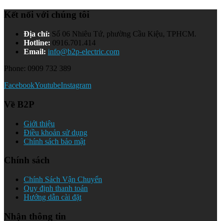
Kết nối với chúng tôi
Địa chỉ:
Số 06 Nhiêu Tứ, phường Cầu Kiệu, TPHCM.
Hotline:
0916.701.414
Email:
info@b2p-electric.com
Phone: 0909 732 389
Facebook
Youtube
Instagram
Về B2P
Giới thiệu
Điều khoản sử dụng
Chính sách bảo mật
Chính sách
Chính Sách Vận Chuyển
Quy định thanh toán
Hướng dẫn cài đặt
Nhận thông tin