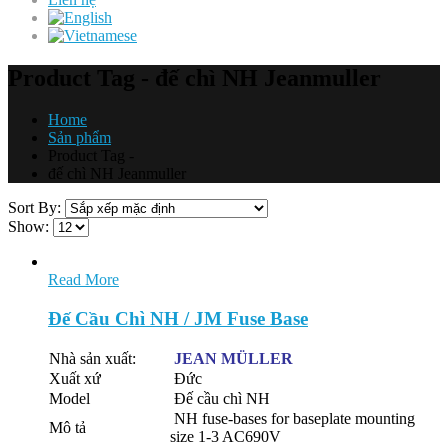
Product Tag - đế chì NH Jeanmuller
Home
Sản phẩm
Product Tag -
đế chì NH Jeanmuller
Sort By:
Show:
Read More
Đế Cầu Chì NH / JM Fuse Base
Nhà sản xuất:
JEAN
MÜLLER
Xuất xứ
Đức
Model
Đế cầu chì NH
NH fuse-bases for baseplate mounting
Mô tả
size 1-3 AC690V