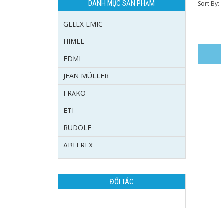
DANH MỤC SẢN PHẨM
Sort By:
GELEX EMIC
HIMEL
EDMI
JEAN MÜLLER
FRAKO
ETI
RUDOLF
ABLEREX
ĐỐI TÁC