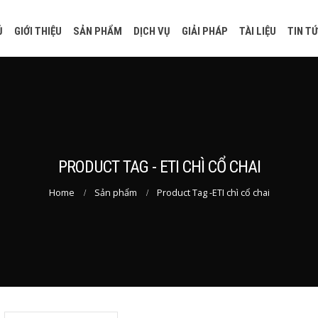
Ủ
GIỚI THIỆU
SẢN PHẨM
DỊCH VỤ
GIẢI PHÁP
TÀI LIỆU
TIN T
PRODUCT TAG - ETI CHÌ CỔ CHAI
Home
Sản phẩm
Product Tag -
ETI chì cổ chai