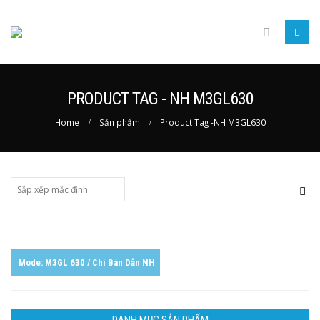
PRODUCT TAG - NH M3GL630
Home
Sản phẩm
Product Tag -
NH M3GL630
Mode: M3GL 630 / Chì Bán Dẫn NH
DANH MỤC SẢN PHẨM