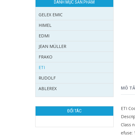
DANH MỤC SẢN PHẨM
GELEX EMIC
HIMEL
EDMI
JEAN MÜLLER
FRAKO
ETI
RUDOLF
MÔ T
ABLEREX
ETI Co
ĐỐI TÁC
Descri
Class n
efuse: 