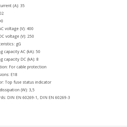
urrent (A): 35
02
D0
C voltage (V): 400
C voltage (V): 250
eristics: gG
g capacity AC (kA): 50
g capacity DC (kA): 8
tion: For cable protection
ions: E18
or: Top fuse status indicator
issipation (W): 3,5
rds: DIN EN 60269-1, DIN EN 60269-3