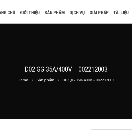
ANG CHỦ
GIỚI THIỆU
SẢN PHẨM
DỊCH VỤ
GIẢI PHÁP
TÀI LIỆU
D02 GG 35A/400V – 002212003
Home
Sản phẩm
D02 gG 35A/400V – 002212003