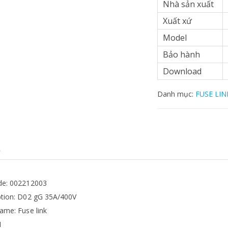
Nhà sản xuất
Xuất xứ
Model
Bảo hành
Download
Danh mục:
FUSE LIN
Ả
de: 002212003
ption: D02 gG 35A/400V
ame: Fuse link
1