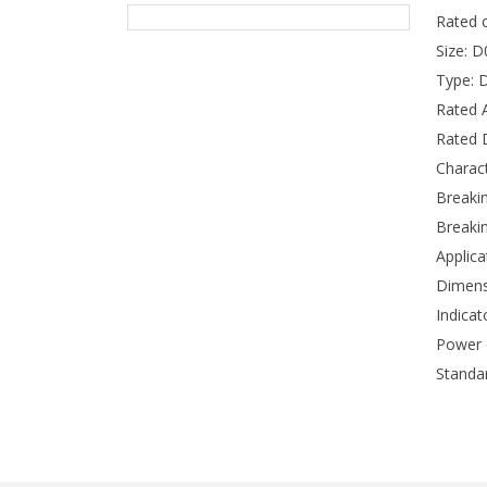
Rated c
Size: D
Type: 
Rated A
Rated D
Charact
Breakin
Breakin
Applica
Dimens
Indicat
Power d
Standa