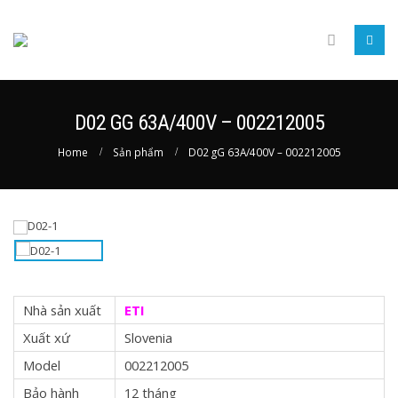
D02 GG 63A/400V – 002212005
Home
Sản phẩm
D02 gG 63A/400V – 002212005
Nhà sản xuất
ETI
Xuất xứ
Slovenia
Model
002212005
Bảo hành
12 tháng