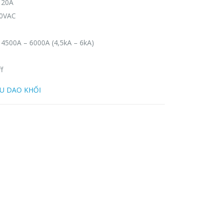
 20A
40VAC
 4500A – 6000A (4,5kA – 6kA)
f
ẦU DAO KHỐI