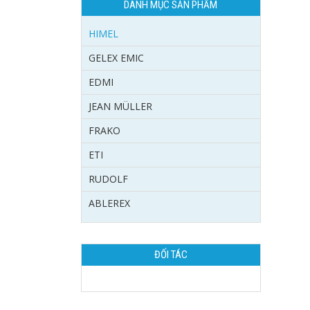
DANH MỤC SẢN PHẨM
HIMEL
GELEX EMIC
EDMI
JEAN MÜLLER
FRAKO
ETI
RUDOLF
ABLEREX
ĐỐI TÁC