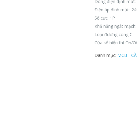
Dòng điện định mức:
Điện áp đinh mức: 2
Số cực: 1P
Khả năng ngắt mạch:
Loại đường cong C
Cửa sổ hiển thị On/Of
Danh mục:
MCB - C