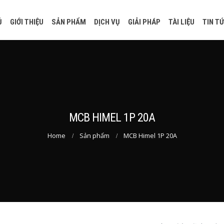
Ủ
GIỚI THIỆU
SẢN PHẨM
DỊCH VỤ
GIẢI PHÁP
TÀI LIỆU
TIN T
MCB HIMEL 1P 20A
Home
Sản phẩm
MCB Himel 1P 20A