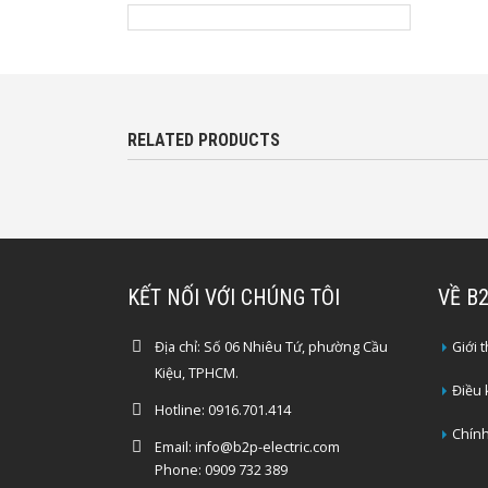
RELATED PRODUCTS
KẾT NỐI VỚI CHÚNG TÔI
VỀ B
Địa chỉ:
Số 06 Nhiêu Tứ, phường Cầu
Giới 
Kiệu, TPHCM.
Điều
Hotline:
0916.701.414
Chính
Email:
info@b2p-electric.com
Phone: 0909 732 389