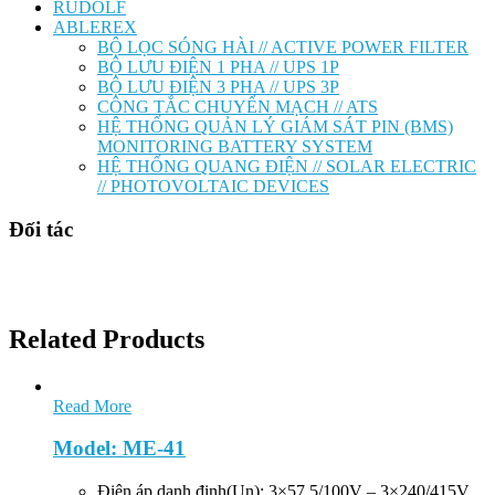
RUDOLF
ABLEREX
BỘ LỌC SÓNG HÀI // ACTIVE POWER FILTER
BỘ LƯU ĐIỆN 1 PHA // UPS 1P
BỘ LƯU ĐIỆN 3 PHA // UPS 3P
CÔNG TẮC CHUYỂN MẠCH // ATS
HỆ THỐNG QUẢN LÝ GIÁM SÁT PIN (BMS)
MONITORING BATTERY SYSTEM
HỆ THỐNG QUANG ĐIỆN // SOLAR ELECTRIC
// PHOTOVOLTAIC DEVICES
Đối tác
Related Products
Read More
Model: ME-41
Điện áp danh định(Un): 3×57,5/100V – 3×240/415V