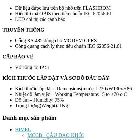
Dữ liệu được lưu trên bộ nhớ trên FLASHROM
Hiển thị mã OBIS theo tiêu chuẩn IEC 62056-61
LED chỉ thị các cảnh báo
TRUYỀN THÔNG
Cổng RS-485 dùng cho MODEM GPRS
Cổng quang cách ly theo tiêu chuẩn IEC 62056-21,61
CẤP BẢO VỆ
Vỏ công tơ: IP 51
KÍCH THƯỚC LẮP ĐẶT VÀ SƠ ĐỒ ĐẤU DÂY
Kích thước lắp đặt – Demensions(mm) : L220xW130xH86
Nhiệt độ làm việc – Working Temperature: -5 to +70 o C
Độ ẩm – Humidity: 95%
Trọng lượng(Weight): 1Kg
Danh mục sản phẩm
HIMEL
MCCB - CẦU DAO KHỐI