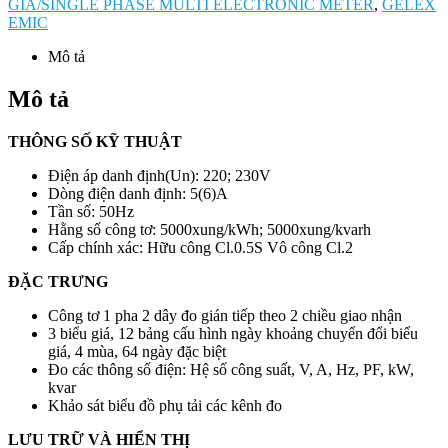
GIÁ/SINGLE PHASE MULTI ELECTRONIC METER
,
GELEX
EMIC
Mô tả
Mô tả
THÔNG SỐ KỸ THUẬT
Điện áp danh định(Un): 220; 230V
Dòng điện danh định: 5(6)A
Tần số: 50Hz
Hằng số công tơ: 5000xung/kWh; 5000xung/kvarh
Cấp chính xác: Hữu công Cl.0.5S Vô công Cl.2
ĐẶC TRƯNG
Công tơ 1 pha 2 dây đo gián tiếp theo 2 chiều giao nhận
3 biểu giá, 12 bảng cấu hình ngày khoảng chuyển đổi biểu
giá, 4 mùa, 64 ngày đặc biệt
Đo các thông số điện: Hệ số công suất, V, A, Hz, PF, kW,
kvar
Khảo sát biểu đồ phụ tải các kênh đo
LƯU TRỮ VÀ HIỂN THỊ