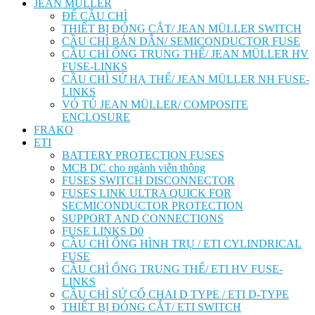
JEAN MÜLLER
ĐẾ CẦU CHÌ
THIẾT BỊ ĐÓNG CẮT/ JEAN MÜLLER SWITCH
CẦU CHÌ BÁN DẪN/ SEMICONDUCTOR FUSE
CẦU CHÌ ỐNG TRUNG THẾ/ JEAN MÜLLER HV
FUSE-LINKS
CẦU CHÌ SỨ HẠ THẾ/ JEAN MÜLLER NH FUSE-
LINKS
VỎ TỦ JEAN MÜLLER/ COMPOSITE
ENCLOSURE
FRAKO
ETI
BATTERY PROTECTION FUSES
MCB DC cho ngành viễn thông
FUSES SWITCH DISCONNECTOR
FUSES LINK ULTRA QUICK FOR
SECMICONDUCTOR PROTECTION
SUPPORT AND CONNECTIONS
FUSE LINKS D0
CẦU CHÌ ỐNG HÌNH TRỤ / ETI CYLINDRICAL
FUSE
CẦU CHÌ ỐNG TRUNG THẾ/ ETI HV FUSE-
LINKS
CẦU CHÌ SỨ CỔ CHAI D TYPE / ETI D-TYPE
THIẾT BỊ ĐÓNG CẮT/ ETI SWITCH