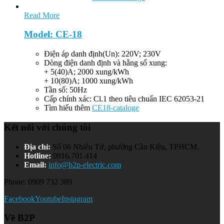
Read More
Model: CE-18
Điện áp danh định(Un): 220V; 230V
Dòng điện danh định và hằng số xung:
+ 5(40)A; 2000 xung/kWh
+ 10(80)A; 1000 xung/kWh
Tần số: 50Hz
Cấp chính xác: Cl.1 theo tiêu chuẩn IEC 62053-21
Tìm hiểu thêm
CE18-cataloge
Kết nối với chúng tôi
Địa chỉ:
Số 06 Nhiêu Tứ, phường Cầu Kiệu, TPHCM.
Hotline:
0916.701.414
Email:
info@b2p-electric.com
Phone: 0909 732 389
Facebook
Youtube
Instagram
Về B2P