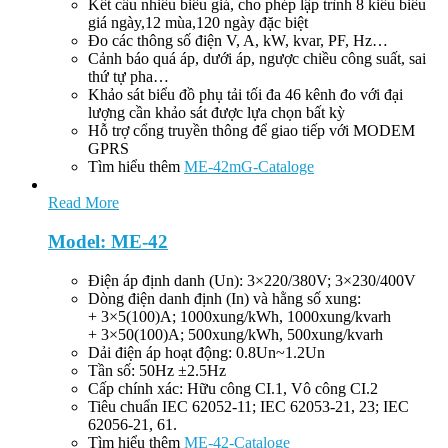
Kết cấu nhiều biểu giá, cho phép lập trình 8 kiểu biểu
giá ngày,12 mùa,120 ngày đặc biệt
Đo các thông số điện V, A, kW, kvar, PF, Hz…
Cảnh báo quá áp, dưới áp, ngược chiều công suất, sai
thứ tự pha…
Khảo sát biểu đồ phụ tải tối đa 46 kênh đo với đại
lượng cần khảo sát được lựa chọn bất kỳ
Hỗ trợ cổng truyền thông để giao tiếp với MODEM
GPRS
Tìm hiểu thêm
ME-42mG-Cataloge
Read More
Model: ME-42
Điện áp định danh (Un): 3×220/380V; 3×230/400V
Dòng điện danh định (In) và hằng số xung:
+ 3×5(100)A; 1000xung/kWh, 1000xung/kvarh
+ 3×50(100)A; 500xung/kWh, 500xung/kvarh
Dải điện áp hoạt động: 0.8Un~1.2Un
Tần số: 50Hz ±2.5Hz
Cấp chính xác: Hữu công CI.1, Vô công CI.2
Tiêu chuẩn IEC 62052-11; IEC 62053-21, 23; IEC
62056-21, 61.
Tìm hiểu thêm
ME-42-Cataloge