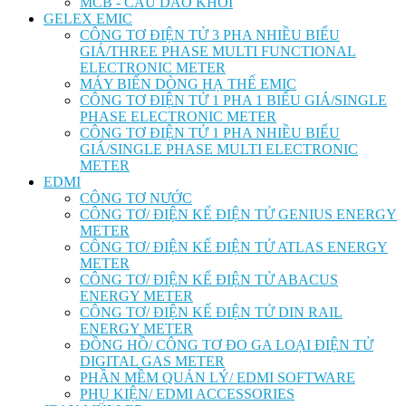
MCB - CẦU DAO KHỐI
GELEX EMIC
CÔNG TƠ ĐIỆN TỬ 3 PHA NHIỀU BIỂU
GIÁ/THREE PHASE MULTI FUNCTIONAL
ELECTRONIC METER
MÁY BIẾN DÒNG HẠ THẾ EMIC
CÔNG TƠ ĐIỆN TỬ 1 PHA 1 BIỂU GIÁ/SINGLE
PHASE ELECTRONIC METER
CÔNG TƠ ĐIỆN TỬ 1 PHA NHIỀU BIỂU
GIÁ/SINGLE PHASE MULTI ELECTRONIC
METER
EDMI
CÔNG TƠ NƯỚC
CÔNG TƠ/ ĐIỆN KẾ ĐIỆN TỬ GENIUS ENERGY
METER
CÔNG TƠ/ ĐIỆN KẾ ĐIỆN TỬ ATLAS ENERGY
METER
CÔNG TƠ/ ĐIỆN KẾ ĐIỆN TỬ ABACUS
ENERGY METER
CÔNG TƠ/ ĐIỆN KẾ ĐIỆN TỬ DIN RAIL
ENERGY METER
ĐỒNG HỒ/ CÔNG TƠ ĐO GA LOẠI ĐIỆN TỬ
DIGITAL GAS METER
PHẦN MỀM QUẢN LÝ/ EDMI SOFTWARE
PHỤ KIỆN/ EDMI ACCESSORIES