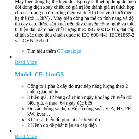
Máy biến dòng hạ thế kiểu đúc Epoxy là thiết bị dùng để biến
đổi dòng điện xoay chiều có giá trị lớn thành giá trị thích hợp
cho các dụng cụ đo lường điện và thiết bị bảo vệ ở lưới điện
hạ thế (tới 1,2kV) . Máy biến dòng hạ thế có tính năng và độ
tin cậy cao, được sản xuất trên dây chuyền công nghệ và thiết
bị hiện đại, đảm bảo chất lượng theo ISO 9001:2015, đạt cấp
chính xác theo tiêu chuẩn quốc tế IEC 60044-1, IEC61869-2
vàTCVN 7697-1.
Tìm hiểu thêm
CT-cataloge
Read More
Model: CE-14mGS
Công tơ 1 pha 2 dây đo trực tiếp năng lượng theo 2
chiều giao nhận
3 biểu giá, 12 bảng cấu hình ngày khoảng chuyển đổi
biểu giá, 4 mùa, 64 ngày đặc biệt
Đo các thông số điện: Hệ số công suất, V, A, Hz, PF,
kW, kvar…
Khảo sát biểu đồ phụ tải các kênh đo
2 Kênh đo để phát hiện ăn cắp điện
Read More