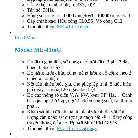
Dòng điện danh định(In):3×5(10)A
Tần số: 50Hz
Hằng số công tơ: 10000xung/kWh; 10000xung/kvarh
Cấp chính xác: Hữu công Cl.0,5S; Vô công Cl.2
Tìm hiểu thêm
ME-41-Cataloge
Read More
Model: ME-41mG
Đo đếm gián tiếp, sử dụng cho lưới điện 3 pha 3 dây
hoặc 3 pha 4 dây
Đo năng lượng hữu công, năng lượng vô công theo 2
chiều giao/nhận
Kết cấu nhiều biểu giá, cho phép lập trình 8 kiểu biểu
giá ngày,12 mùa,120 ngày đặc biệt
Đo các thông số điện V, A, kW, kvar, PF, Hz…, Cảnh
báo quá áp, dưới áp, ngược chiều công suất, sai thứ tự
pha…
Khảo sát biểu đồ phụ tải tối đa 46 kênh đo với đại
lượng cần khảo sát được lựa chọn bất kỳ -Hỗ trợ cổng
truyền thông để giao tiếp với MODEM GPRS
Tìm hiểu thêm
ME-41mG-Cataloge