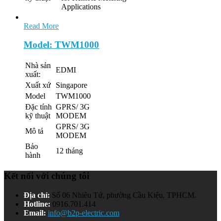
Applications
Read More
Model: TWM1000
Nhà sản
EDMI
xuất:
Xuất xứ
Singapore
Model
TWM1000
Đặc tính
GPRS/ 3G
kỹ thuật
MODEM
GPRS/ 3G
Mô tả
MODEM
Bảo
12 tháng
hành
Kết nối với chúng tôi
Địa chỉ:
Số 06 Nhiêu Tứ, phường Cầu Kiệu, TPHCM.
Hotline:
0916.701.414
Email:
info@b2p-electric.com