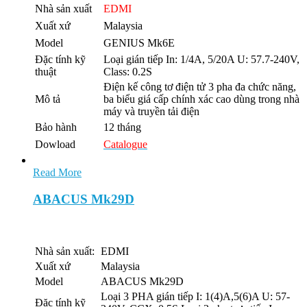
Nhà sản xuất
EDMI
Xuất xứ
Malaysia
Model
GENIUS Mk6E
Đặc tính kỹ
Loại gián tiếp In: 1/4A, 5/20A U: 57.7-240V,
thuật
Class: 0.2S
Điện kế công tơ điện tử 3 pha đa chức năng,
Mô tả
ba biểu giá cấp chính xác cao dùng trong nhà
máy và truyền tải điện
Bảo hành
12 tháng
Dowload
Catalogue
Read More
ABACUS Mk29D
Nhà sản xuất:
EDMI
Xuất xứ
Malaysia
Model
ABACUS Mk29D
Loại 3 PHA gián tiếp I: 1(4)A,5(6)A U: 57-
Đặc tính kỹ