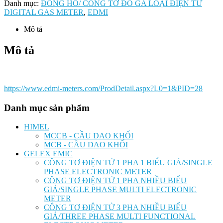
Danh mục:
ĐỒNG HỒ/ CÔNG TƠ ĐO GA LOẠI ĐIỆN TỬ
DIGITAL GAS METER
,
EDMI
Mô tả
Mô tả
https://www.edmi-meters.com/ProdDetail.aspx?L0=1&PID=28
Danh mục sản phẩm
HIMEL
MCCB - CẦU DAO KHỐI
MCB - CẦU DAO KHỐI
GELEX EMIC
CÔNG TƠ ĐIỆN TỬ 1 PHA 1 BIỂU GIÁ/SINGLE
PHASE ELECTRONIC METER
CÔNG TƠ ĐIỆN TỬ 1 PHA NHIỀU BIỂU
GIÁ/SINGLE PHASE MULTI ELECTRONIC
METER
CÔNG TƠ ĐIỆN TỬ 3 PHA NHIỀU BIỂU
GIÁ/THREE PHASE MULTI FUNCTIONAL