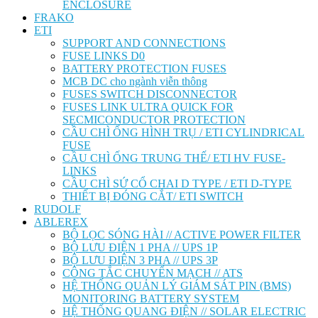
ENCLOSURE
FRAKO
ETI
SUPPORT AND CONNECTIONS
FUSE LINKS D0
BATTERY PROTECTION FUSES
MCB DC cho ngành viễn thông
FUSES SWITCH DISCONNECTOR
FUSES LINK ULTRA QUICK FOR
SECMICONDUCTOR PROTECTION
CẦU CHÌ ỐNG HÌNH TRỤ / ETI CYLINDRICAL
FUSE
CẦU CHÌ ỐNG TRUNG THẾ/ ETI HV FUSE-
LINKS
CẦU CHÌ SỨ CỔ CHAI D TYPE / ETI D-TYPE
THIẾT BỊ ĐÓNG CẮT/ ETI SWITCH
RUDOLF
ABLEREX
BỘ LỌC SÓNG HÀI // ACTIVE POWER FILTER
BỘ LƯU ĐIỆN 1 PHA // UPS 1P
BỘ LƯU ĐIỆN 3 PHA // UPS 3P
CÔNG TẮC CHUYỂN MẠCH // ATS
HỆ THỐNG QUẢN LÝ GIÁM SÁT PIN (BMS)
MONITORING BATTERY SYSTEM
HỆ THỐNG QUANG ĐIỆN // SOLAR ELECTRIC