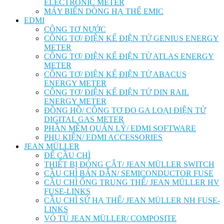
ELECTRONIC METER
MÁY BIẾN DÒNG HẠ THẾ EMIC
EDMI
CÔNG TƠ NƯỚC
CÔNG TƠ/ ĐIỆN KẾ ĐIỆN TỬ GENIUS ENERGY
METER
CÔNG TƠ/ ĐIỆN KẾ ĐIỆN TỬ ATLAS ENERGY
METER
CÔNG TƠ/ ĐIỆN KẾ ĐIỆN TỬ ABACUS
ENERGY METER
CÔNG TƠ/ ĐIỆN KẾ ĐIỆN TỬ DIN RAIL
ENERGY METER
ĐỒNG HỒ/ CÔNG TƠ ĐO GA LOẠI ĐIỆN TỬ
DIGITAL GAS METER
PHẦN MỀM QUẢN LÝ/ EDMI SOFTWARE
PHỤ KIỆN/ EDMI ACCESSORIES
JEAN MÜLLER
ĐẾ CẦU CHÌ
THIẾT BỊ ĐÓNG CẮT/ JEAN MÜLLER SWITCH
CẦU CHÌ BÁN DẪN/ SEMICONDUCTOR FUSE
CẦU CHÌ ỐNG TRUNG THẾ/ JEAN MÜLLER HV
FUSE-LINKS
CẦU CHÌ SỨ HẠ THẾ/ JEAN MÜLLER NH FUSE-
LINKS
VỎ TỦ JEAN MÜLLER/ COMPOSITE