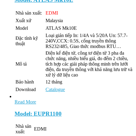
Nhà sản xuất:
EDMI
Xuất xứ
Malaysia
Model
ATLAS Mk10E
Loại gián tiếp In: 1/4A và 5/20A Un: 57.7-
Đặc tính kỹ
240V,CCX: 0.5S, cổng truyền thông
thuật
RS232/485, Giao thức modbus RTU…
Điện kế điện tử, công tơ điện tử 3 pha đa
chức năng, nhiều biểu giá, đo đếm 2 chiều,
Mô tả
tích hợp các giải pháp thông minh trên lưới
điện, đa truyền thông với khả năng lưu trữ và
xử lý dữ liệu cao
Bảo hành
12 tháng
Download
Catalogue
Read More
Model: EUPR1100
Nhà sản
EDMI
xuất: