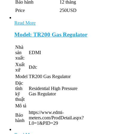
Bảo hành
12 tháng
Price
250USD
Read More
Model: TR200 Gas Regulator
Nhà
sản
EDMI
xuất:
Xuất
Đức
xứ
Model
TR200 Gas Regulator
Đặc
tính
Residential High Pressure
kỹ
Gas Regulator
thuật
Mô tả
https://www.edmi-
Bảo
meters.com/ProdDetail.aspx?
hành
L0=1&PID=29