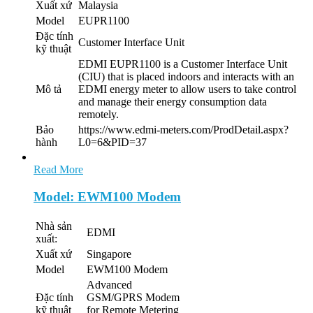
Xuất xứ
Malaysia
Model
EUPR1100
Đặc tính
Customer Interface Unit
kỹ thuật
EDMI EUPR1100 is a Customer Interface Unit
(CIU) that is placed indoors and interacts with an
Mô tả
EDMI energy meter to allow users to take control
and manage their energy consumption data
remotely.
Bảo
https://www.edmi-meters.com/ProdDetail.aspx?
hành
L0=6&PID=37
Read More
Model: EWM100 Modem
Nhà sản
EDMI
xuất:
Xuất xứ
Singapore
Model
EWM100 Modem
Advanced
Đặc tính
GSM/GPRS Modem
kỹ thuật
for Remote Metering