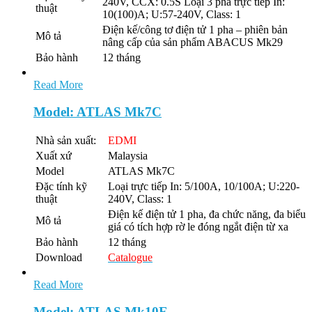
240V, CCX: 0.5S Loại 3 pha trực tiếp In:
thuật
10(100)A; U:57-240V, Class: 1
Điện kế/công tơ điện tử 1 pha – phiên bản
Mô tả
nâng cấp của sản phẩm ABACUS Mk29
Bảo hành
12 tháng
Read More
Model: ATLAS Mk7C
Nhà sản xuất:
EDMI
Xuất xứ
Malaysia
Model
ATLAS Mk7C
Đặc tính kỹ
Loại trực tiếp In: 5/100A, 10/100A; U:220-
thuật
240V, Class: 1
Điện kế điện tử 1 pha, đa chức năng, đa biểu
Mô tả
giá có tích hợp rờ le đóng ngắt điện từ xa
Bảo hành
12 tháng
Download
Catalogue
Read More
Model: ATLAS Mk10E