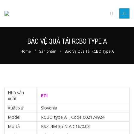
BẢO VỆ QUÁ TẢI RCBO TYPE A
Home
Sản phẩm
Bảo Vệ Quá Tải RCBO Type A
Nhà sản
ETI
xuất
Xuất xứ
Slovenia
Model
RCBO type A _ Code 002174924
Mô tả
KSZ-4M 3p N A C16/0.03