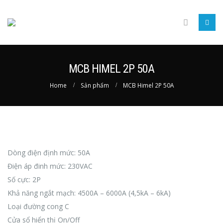
MCB HIMEL 2P 50A
Home
Sản phẩm
MCB Himel 2P 50A
Dòng điện định mức: 50A
Điện áp đinh mức: 230VAC
Số cực: 2P
Khả năng ngắt mạch: 4500A – 6000A (4,5kA – 6kA)
Loại đường cong C
Cửa sổ hiển thị On/Off